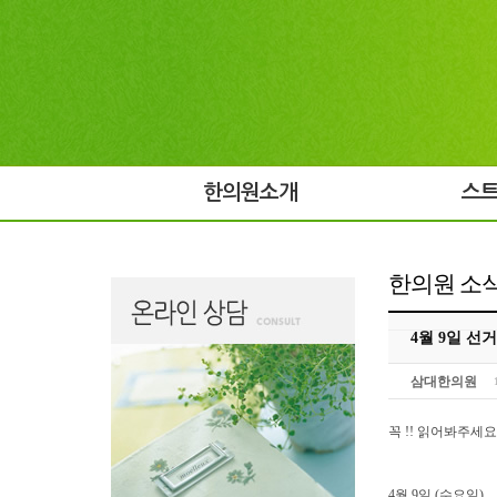
한의원소개
스
한의원 소
4월 9일 선거
삼대한의원
꼭 !! 읽어봐주세요
4월 9일 (수요일).