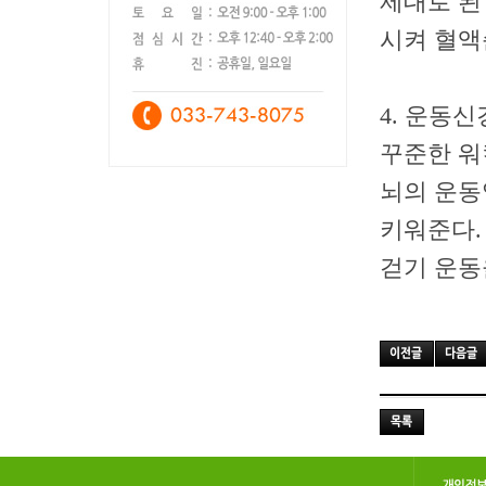
제대로 된
시켜 혈액
4. 운동
꾸준한 워
뇌의 운동
키워준다.
걷기 운동