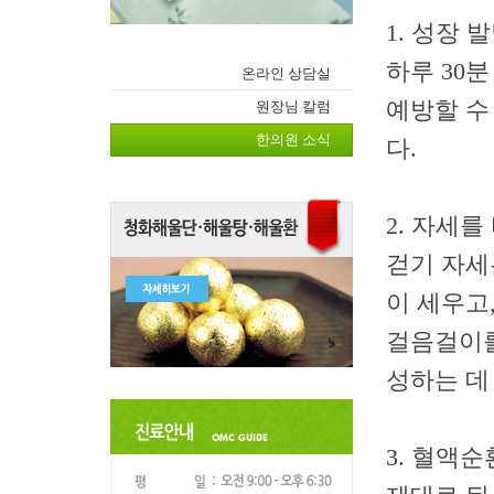
1. 성장 
하루 30
온라인 상담실
예방할 수
원장님 칼럼
한의원 소식
다.
2. 자세
걷기 자세
이 세우고
걸음걸이를
성하는 데
3. 혈액