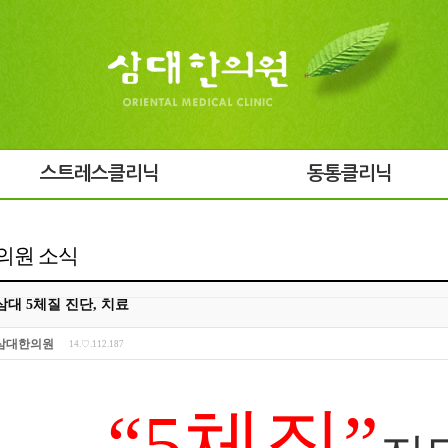
스트레스클리닉
동통클리닉
의원 소식
삼대 5체질 진단, 치료
삼대한의원
14.♡.112.187
“5
체질
”