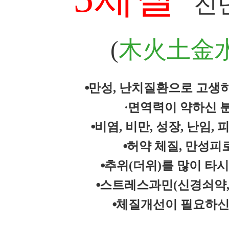
진
(
木火土金
⦁
만성, 난치질환으로 고생
∙
면역력이 약하신 
⦁비염, 비
만
,
성장
,
난임, 
⦁
허약 체질, 만성피
⦁추위(더위)를 많이 타시
⦁스트레스과민(신경쇠약,
⦁
체질개선이 필요하신