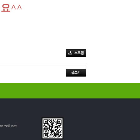
세요
^^