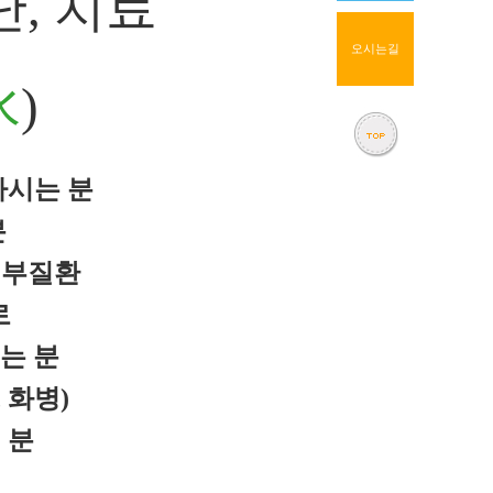
단, 치료
오시는길
水
)
하시는 분
분
피부질환
로
는 분
 화병)
 분