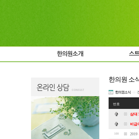
한의원소개
스
한의원 소
한의원소식
|
번호
삼대 
비급
201
100