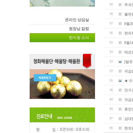
추석
99
불면증
98
온라인 상담실
8월2
97
원장님 칼럼
한의
96
한의원 소식
8월1
95
매선
94
[발로
93
귀감
92
★ 수
91
안구건
90
귀감
89
휴진
88
삼대
87
한의원
86