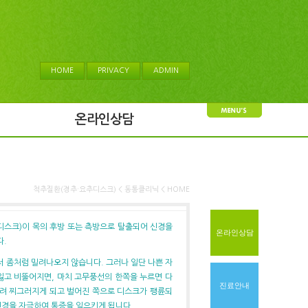
HOME
PRIVACY
ADMIN
온라인상담
척추질환(경추·요추디스크) < 동통클리닉 < HOME
스크)이 목의 후방 또는 측방으로 탈출되어 신경을
온라인상담
다.
 좀처럼 밀려나오지 않습니다. 그러나 일단 나쁜 자
잃고 비뚤어지면, 마치 고무풍선의 한쪽을 누르면 다
진료안내
눌려 찌그러지게 되고 벌어진 쪽으로 디스크가 팽륜되
신경을 자극하여 통증을 일으키게 됩니다.