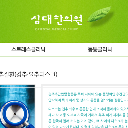
스트레스클리닉
동통클리닉
추질환(경추·요추디스크)
경추추간판탈출증은 목뼈 사이에 있는 물렁뼈인 추간판(디
압박하여 목과 어깨 및 상지의 통증을 일으키는 질환입니
디스크는 전후 좌우로 튼튼한 인대 조직이 둘러싸여 있어서
세나 사고 등 외부적 자극이 가해져 척추 뼈가 제자리를 
른 한쪽이 밀려 커지는 거와 같이, 뼈 사이의 디스크가 
어 밀려 나오게 됩니다. 이렇게 밀려나온 디스크는 주위 