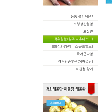
동통 클리닉은?
퇴행성관절염
오십견
척추질환(경추·요추디스크)
내외상과염(테니스·골프엘보)
족저근막염
경견완증후군(어깨결림)
턱관절 장애