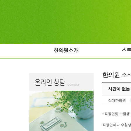
한의원소개
스
한의원 소
시간이 없는
삼대한의원
<직장인및 수험생
직장인이나 수험생