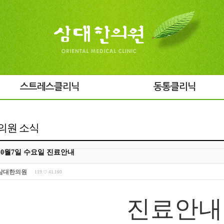
스트레스클리닉
동통클리닉
의원 소식
10월7일 수요일 진료안내
삼대한의원
119.♡.41.160
진료안내